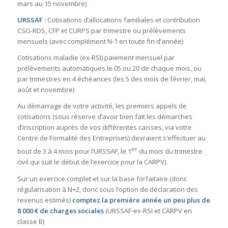
mars au 15 novembre)
URSSAF :
Cotisations d’allocations familiales et contribution
CSG-RDS, CFP et CURPS par trimestre ou prélèvements
mensuels (avec complément N-1 en toute fin d’année)
Cotisations maladie (ex-RSI) paiement mensuel par
prélèvements automatiques le 05 ou 20 de chaque mois, ou
par trimestres en 4 échéances (les 5 des mois de février, mai,
août et novembre)
Au démarrage de votre activité, les premiers appels de
cotisations (sous réserve d’avoir bien fait les démarches
d’inscription auprès de vos différentes caisses, via votre
Centre de Formalité des Entreprises) devraient s’effectuer au
er
bout de 3 à 4 mois pour l’URSSAF, le 1
du mois du trimestre
civil qui suit le début de l’exercice pour la CARPV).
Sur un exercice complet et sur la base forfaitaire (donc
régularisation à N+2, donc sous l’option de déclaration des
revenus estimés)
comptez la première année un peu plus de
8 000 € de charges sociales
(URSSAF-ex-RSI et CARPV en
classe B)