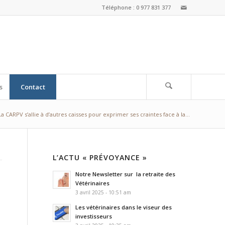
Téléphone : 0 977 831 377
s
Contact
La CARPV s’allie à d’autres caisses pour exprimer ses craintes face à la...
L’ACTU « PRÉVOYANCE »
Notre Newsletter sur la retraite des
Vétérinaires
3 avril 2025 - 10:51 am
Les vétérinaires dans le viseur des
investisseurs