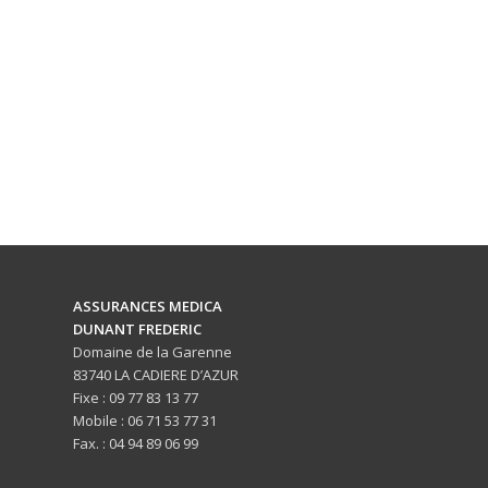
ASSURANCES MEDICA
DUNANT FREDERIC
Domaine de la Garenne
83740 LA CADIERE D’AZUR
Fixe : 09 77 83 13 77
Mobile : 06 71 53 77 31
Fax. : 04 94 89 06 99