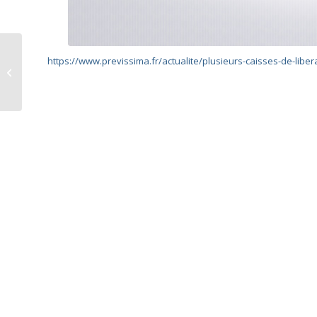
Délégation
https://www.previssima.fr/actualite/plusieurs-caisses-de-liber
d’assurance : le
marché patine